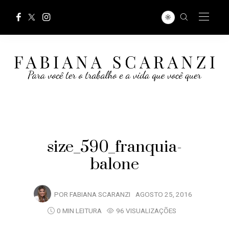
size_590_franquia-
balone
POR
FABIANA SCARANZI
AGOSTO 25, 2016
0 MIN LEITURA
96 VISUALIZAÇÕES