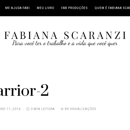
ME AJUDA FABI
MEU LIVRO
FAB PRODUÇÕES
QUEM É FABIANA SCA
rrior-2
IRO 11, 2016
0 MIN LEITURA
89 VISUALIZAÇÕES