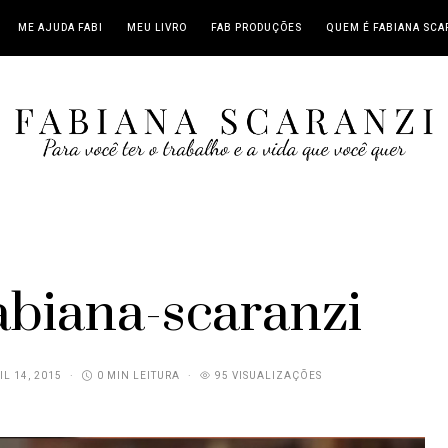
ME AJUDA FABI
MEU LIVRO
FAB PRODUÇÕES
QUEM É FABIANA SCA
abiana-scaranzi
IL 14, 2015
0 MIN LEITURA
95 VISUALIZAÇÕES