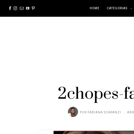
HOME
CATEGORIAS
2chopes-f
POR
FABIANA SCARANZI
ABR