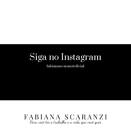
Siga no Instagram
fabianascaranzioficial
Please enter an Access Token