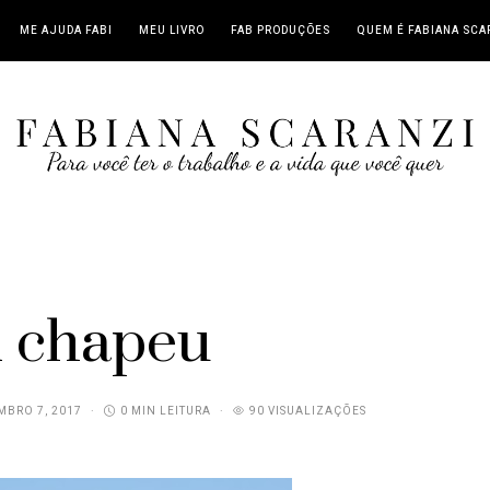
ME AJUDA FABI
MEU LIVRO
FAB PRODUÇÕES
QUEM É FABIANA SCA
i chapeu
BRO 7, 2017
0 MIN LEITURA
90 VISUALIZAÇÕES