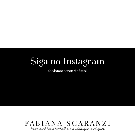
Siga no Instagram
fabianascaranzioficial
Please enter an Access Token