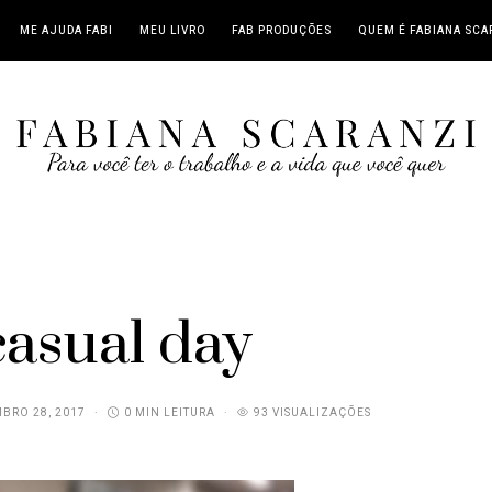
ME AJUDA FABI
MEU LIVRO
FAB PRODUÇÕES
QUEM É FABIANA SCA
casual day
BRO 28, 2017
0 MIN LEITURA
93 VISUALIZAÇÕES