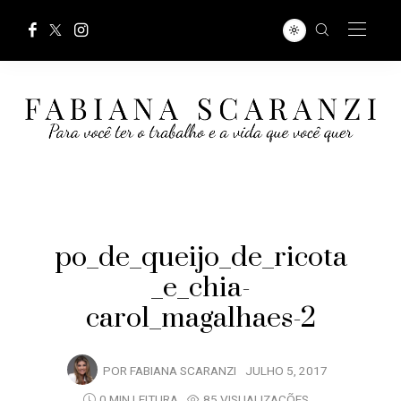
po_de_queijo_de_ricota
_e_chia-
carol_magalhaes-2
POR
FABIANA SCARANZI
JULHO 5, 2017
0 MIN LEITURA
85 VISUALIZAÇÕES