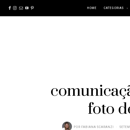
HOME
CATEGORIAS
comunicaçã
foto 
POR
FABIANA SCARANZI
SETEM