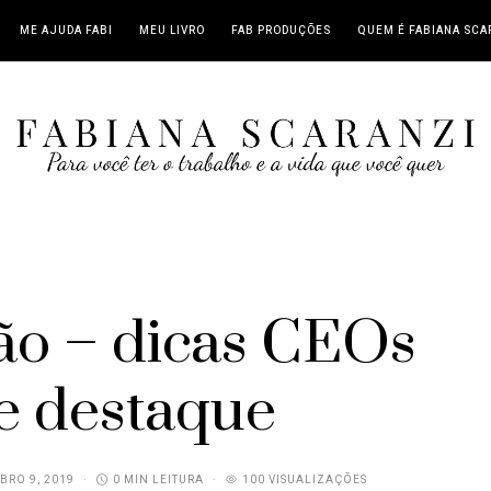
ME AJUDA FABI
MEU LIVRO
FAB PRODUÇÕES
QUEM É FABIANA SCA
o – dicas CEOs
de destaque
BRO 9, 2019
0 MIN LEITURA
100 VISUALIZAÇÕES