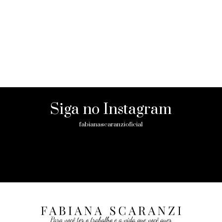
Siga no Instagram
fabianascaranzioficial
Please enter an Access Token