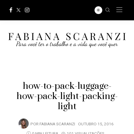
how-to-pack-luggage-
how-pack-light-packing-
light
POR
FABIANA SCARANZI
OUTUBRO 15, 2016
0 MIN LEITURA
101 VISUALIZAÇÕES