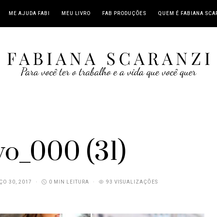
ME AJUDA FABI
MEU LIVRO
FAB PRODUÇÕES
QUEM É FABIANA SCA
vo_000 (31)
O 30, 2017
0 MIN LEITURA
93 VISUALIZAÇÕES