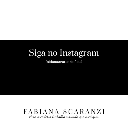
Siga no Instagram
fabianascaranzioficial
Please enter an Access Token