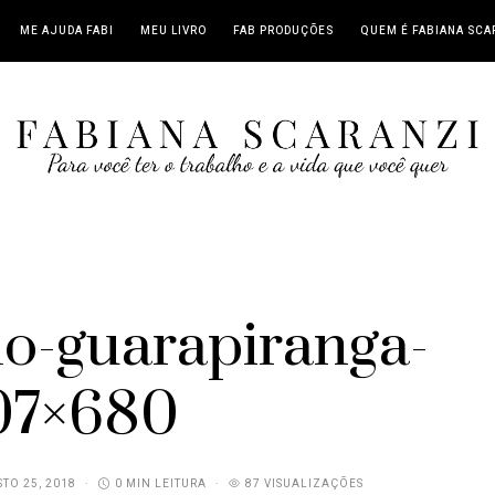
ME AJUDA FABI
MEU LIVRO
FAB PRODUÇÕES
QUEM É FABIANA SCA
do-guarapiranga-
07×680
TO 25, 2018
0 MIN LEITURA
87 VISUALIZAÇÕES