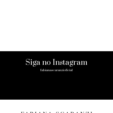
Siga no Instagram
fabianascaranzioficial
Please enter an Access Token