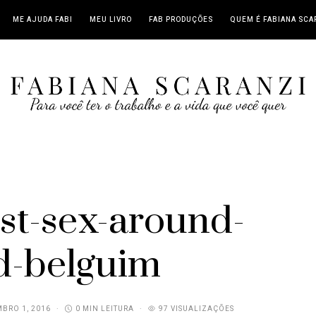
ME AJUDA FABI
MEU LIVRO
FAB PRODUÇÕES
QUEM É FABIANA SCA
st-sex-around-
d-belguim
BRO 1, 2016
0 MIN LEITURA
97 VISUALIZAÇÕES