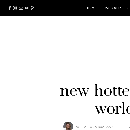
HOME
CATEGORIAS
new-hotte
worl
POR
FABIANA SCARANZI
SETEM