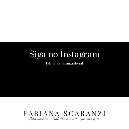
Siga no Instagram
fabianascaranzioficial
Please enter an Access Token