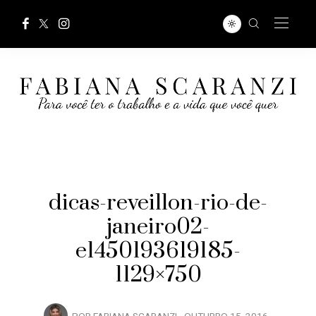
dicas-reveillon-rio-de-
janeiro02-
e1450193619185-
1129×750