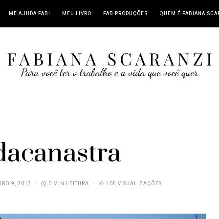
ME AJUDA FABI
MEU LIVRO
FAB PRODUÇÕES
QUEM É FABIANA SCA
dacanastra
IRO 9, 2017
0 MIN LEITURA
105 VISUALIZAÇÕES