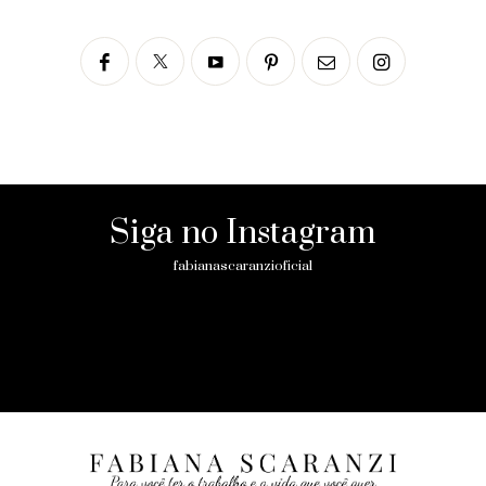
Siga no Instagram
fabianascaranzioficial
Please enter an Access Token