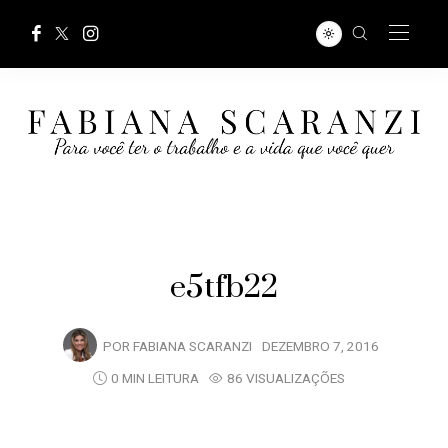
e5tfb22
POR
FABIANA SCARANZI
DEZEMBRO 7, 2016
0 MIN LEITURA
86 VISUALIZAÇÕES