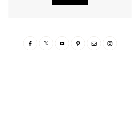
Siga no Instagram
fabianascaranzioficial
Please enter an Access Token