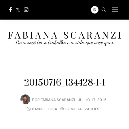
20150716_134428-1-1
POR
FABIANA SCARANZI
JULHO 17, 2015
0 MIN LEITURA
87 VISUALIZAÇÕES