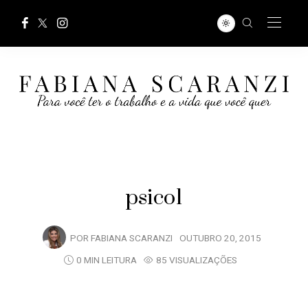
psico1
POR
FABIANA SCARANZI
OUTUBRO 20, 2015
0 MIN LEITURA
85 VISUALIZAÇÕES