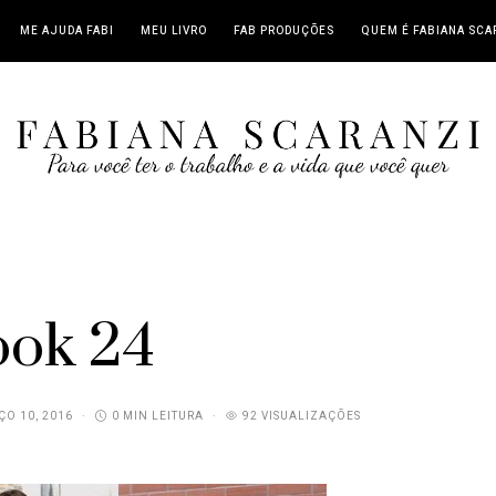
ME AJUDA FABI
MEU LIVRO
FAB PRODUÇÕES
QUEM É FABIANA SCA
ook 24
O 10, 2016
0 MIN LEITURA
92 VISUALIZAÇÕES