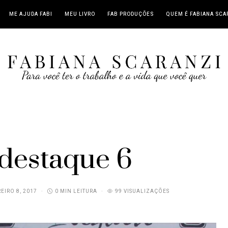
ME AJUDA FABI
MEU LIVRO
FAB PRODUÇÕES
QUEM É FABIANA SCA
 destaque 6
EIRO 8, 2017
0 MIN LEITURA
99 VISUALIZAÇÕES