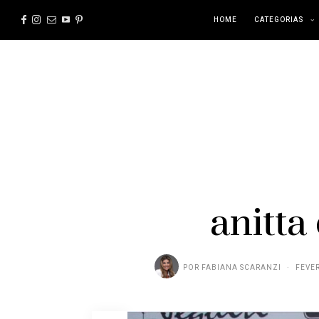
HOME
CATEGORIAS
anitta
POR
FABIANA SCARANZI
FEVER