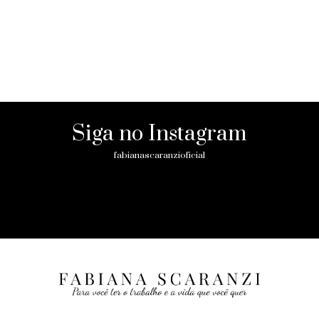
Siga no Instagram
fabianascaranzioficial
Please enter an Access Token