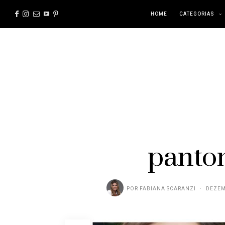
HOME
CATEGORIAS
panto
POR
FABIANA SCARANZI
DEZEM