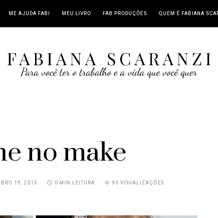
ME AJUDA FABI
MEU LIVRO
FAB PRODUÇÕES
QUEM É FABIANA SCA
ne no make
BRO 19, 2015
0 MIN LEITURA
93 VISUALIZAÇÕES