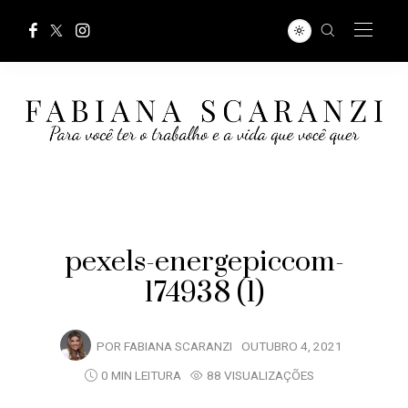
pexels-energepiccom-
174938 (1)
POR
FABIANA SCARANZI
OUTUBRO 4, 2021
0 MIN LEITURA
88 VISUALIZAÇÕES