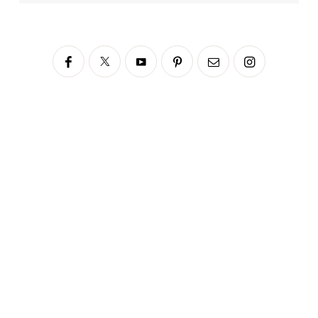
Siga no Instagram
fabianascaranzioficial
Please enter an Access Token