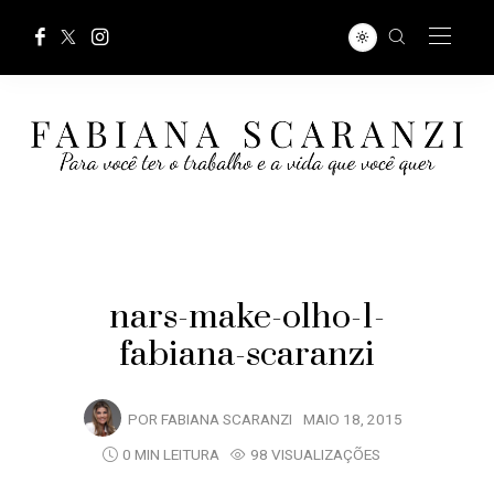
nars-make-olho-1-
fabiana-scaranzi
POR
FABIANA SCARANZI
MAIO 18, 2015
0 MIN LEITURA
98 VISUALIZAÇÕES