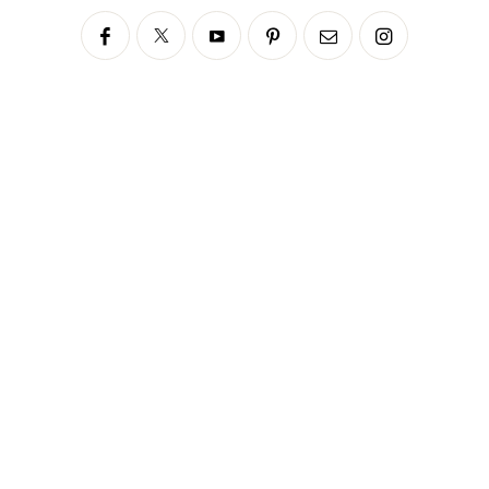
Siga no Instagram
fabianascaranzioficial
Please enter an Access Token