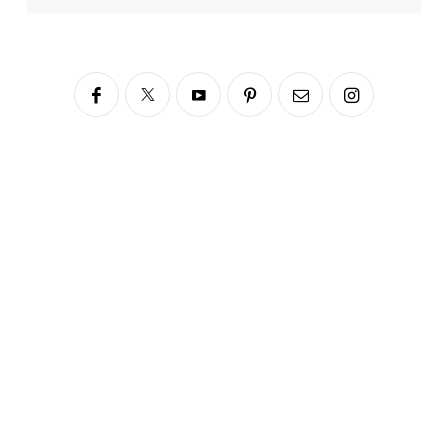
Siga no Instagram
fabianascaranzioficial
Please enter an Access Token