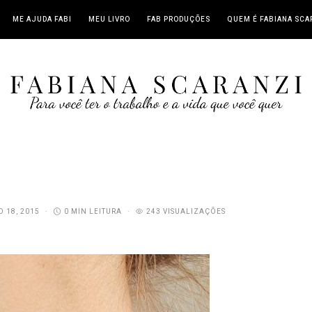
ME AJUDA FABI
MEU LIVRO
FAB PRODUÇÕES
QUEM É FABIANA SCA
O 18, 2015
0 MIN LEITURA
243 VISUALIZAÇÕES