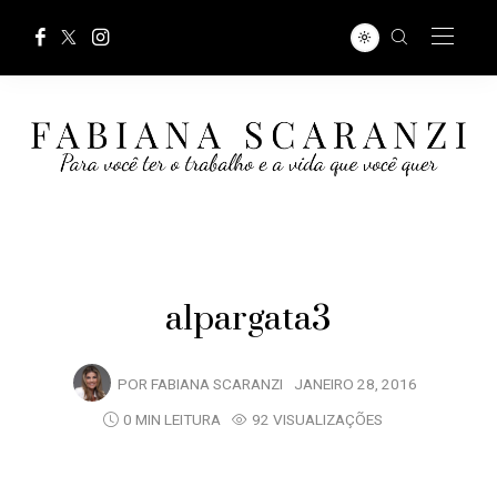
alpargata3
POR
FABIANA SCARANZI
JANEIRO 28, 2016
0 MIN LEITURA
92 VISUALIZAÇÕES