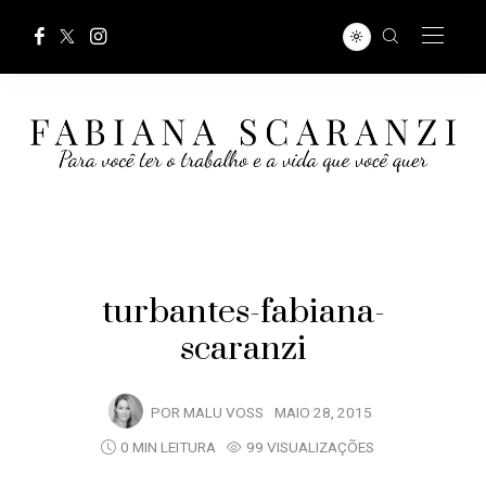
turbantes-fabiana-
scaranzi
POR
MALU VOSS
MAIO 28, 2015
0 MIN LEITURA
99 VISUALIZAÇÕES