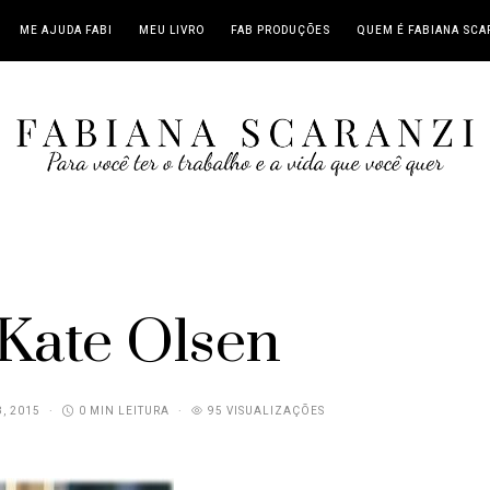
ME AJUDA FABI
MEU LIVRO
FAB PRODUÇÕES
QUEM É FABIANA SCA
Kate Olsen
, 2015
0 MIN LEITURA
95 VISUALIZAÇÕES