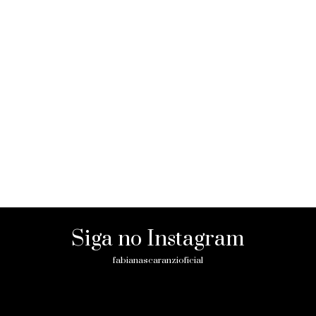
Siga no Instagram
fabianascaranzioficial