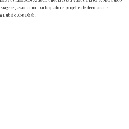
ora nos Emirados Arabes, onde ja esta a 9 anos. Ela tem contribuído
e viagens, assim como participado de projetos de decoração e
 Dubai e Abu Dhabi.