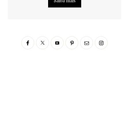
Saiba mais
Siga no Instagram
fabianascaranzioficial
Please enter an Access Token