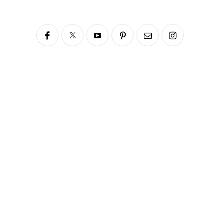
Siga no Instagram
fabianascaranzioficial
Please enter an Access Token