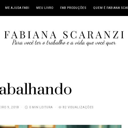
ME AJUDA FABI
MEU LIVRO
FAB PRODUÇÕES
QUEM É FABIANA SCA
trabalhando
IRO 9, 2018
0 MIN LEITURA
82 VISUALIZAÇÕES