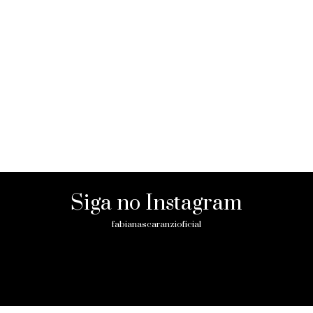
Siga no Instagram
fabianascaranzioficial
Please enter an Access Token