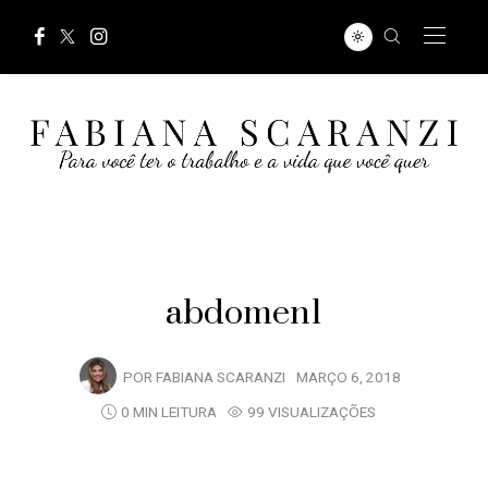
abdomen1
POR
FABIANA SCARANZI
MARÇO 6, 2018
0 MIN LEITURA
99 VISUALIZAÇÕES