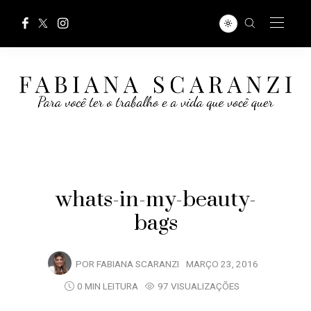
whats-in-my-beauty-
bags
POR
FABIANA SCARANZI
MARÇO 23, 2016
0 MIN LEITURA
97 VISUALIZAÇÕES