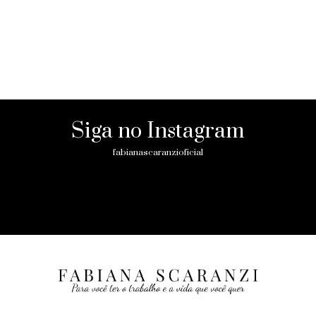
Siga no Instagram
fabianascaranzioficial
Please enter an Access Token