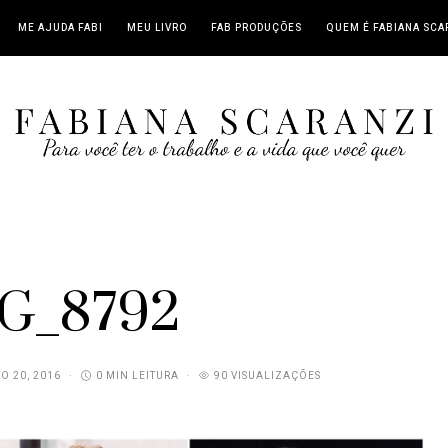
ME AJUDA FABI
MEU LIVRO
FAB PRODUÇÕES
QUEM É FABIANA SCA
G_8792
O 20, 2016
0 MIN LEITURA
90 VISUALIZAÇÕES