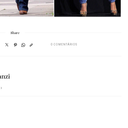
Share
0 COMENTÁRIOS
anzi