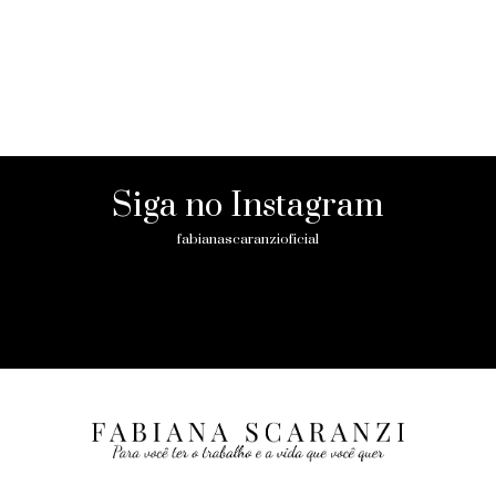
Siga no Instagram
fabianascaranzioficial
Please enter an Access Token