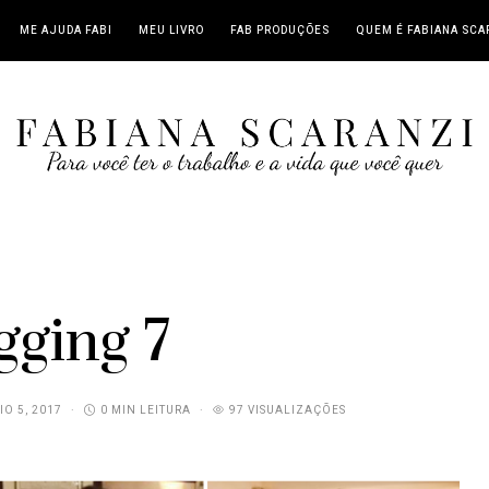
ME AJUDA FABI
MEU LIVRO
FAB PRODUÇÕES
QUEM É FABIANA SCA
gging 7
IO 5, 2017
0 MIN LEITURA
97 VISUALIZAÇÕES