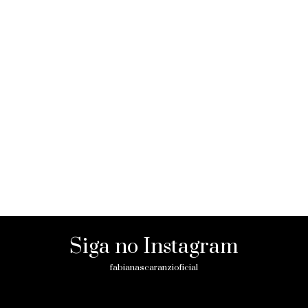
Siga no Instagram
fabianascaranzioficial