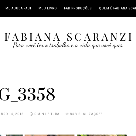
ME AJUDA FABI
MEU LIVRO
FAB PRODUÇÕES
QUEM É FABIANA SCA
G_3358
BRO 14, 2015
0 MIN LEITURA
84 VISUALIZAÇÕES