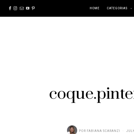
HOME
CATEGORIAS
coque.pinte
POR
FABIANA SCARANZI
JULH