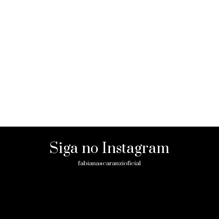
Siga no Instagram
fabianascaranzioficial
Please enter an Access Token