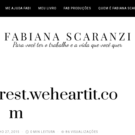
ME AJUDA FABI
MEU LIVRO
FAB PRODUÇÕES
QUEM É FABIANA SCA
rest.weheartit.co
m
O 27, 2015
0 MIN LEITURA
86 VISUALIZAÇÕES