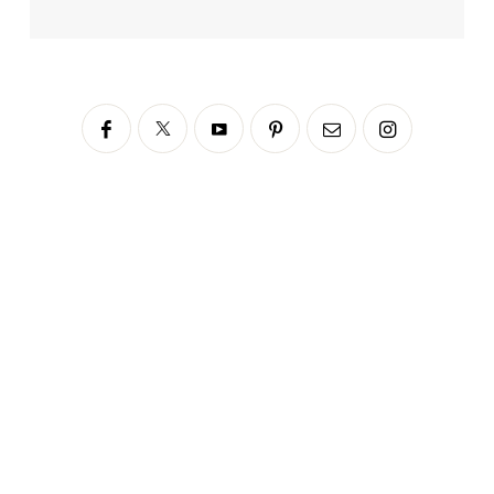
Siga no Instagram
fabianascaranzioficial
Please enter an Access Token