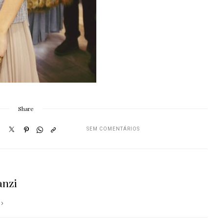
Share
SEM COMENTÁRIOS
anzi