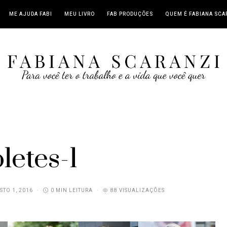
ME AJUDA FABI
MEU LIVRO
FAB PRODUÇÕES
QUEM É FABIANA SCA
letes-1
TO 1, 2016
0 MIN LEITURA
88 VISUALIZAÇÕES