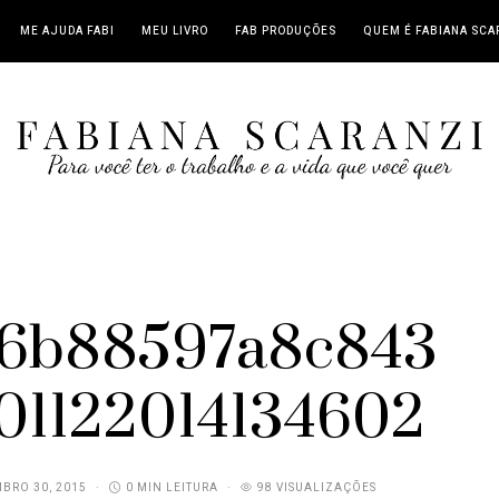
ME AJUDA FABI
MEU LIVRO
FAB PRODUÇÕES
QUEM É FABIANA SCA
d6b88597a8c843
01122014134602
BRO 30, 2015
0 MIN LEITURA
98 VISUALIZAÇÕES