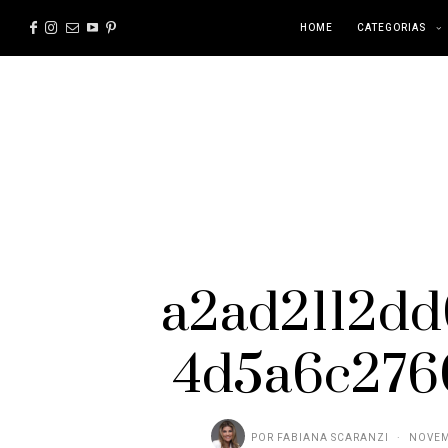
HOME
CATEGORIAS
a2ad2112d
4d5a6c276
POR
FABIANA SCARANZI
NOVEM