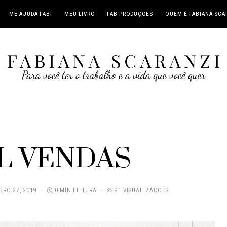
ME AJUDA FABI
MEU LIVRO
FAB PRODUÇÕES
QUEM É FABIANA SCA
L VENDAS
RO 27, 2019
0 MIN LEITURA
91 VISUALIZAÇÕES