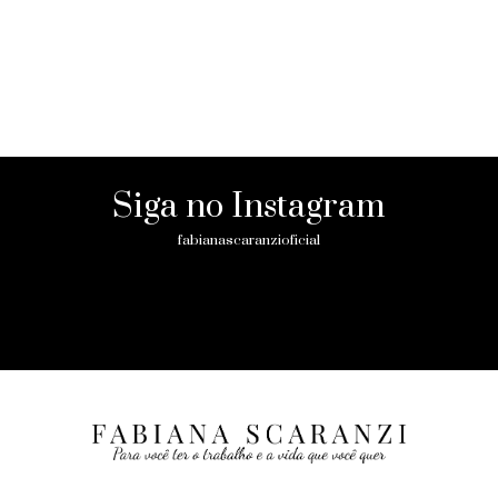
Siga no Instagram
fabianascaranzioficial
Please enter an Access Token