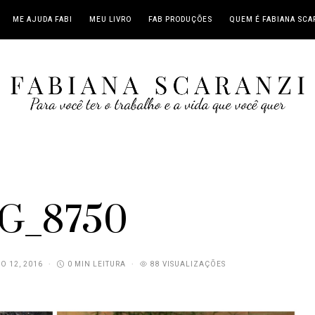
ME AJUDA FABI
MEU LIVRO
FAB PRODUÇÕES
QUEM É FABIANA SCA
G_8750
O 12, 2016
0 MIN LEITURA
88 VISUALIZAÇÕES