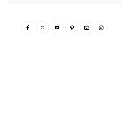
Siga no Instagram
fabianascaranzioficial
Please enter an Access Token