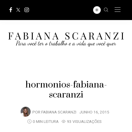
hormonios-fabiana-
scaranzi
POR
FABIANA SCARANZI
JUNHO 16, 2015
0 MIN LEITURA
93 VISUALIZAÇÕES