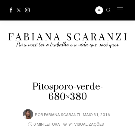
Pitosporo-verde-
680×380
POR
FABIANA SCARANZI
MAIO 31, 2016
0 MIN LEITURA
91 VISUALIZAÇÕES