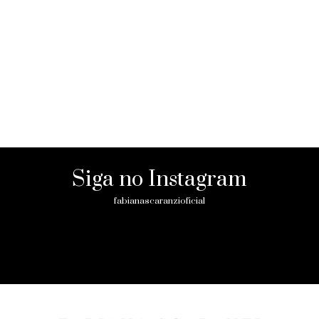
Siga no Instagram
fabianascaranzioficial
Please enter an Access Token