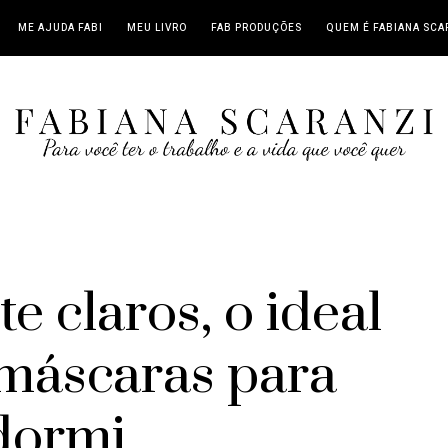
ME AJUDA FABI
MEU LIVRO
FAB PRODUÇÕES
QUEM É FABIANA SCA
 claros, o ideal
r máscaras para
dormi