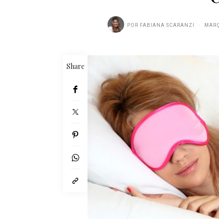
POR
FABIANA SCARANZI
MARÇ
Share