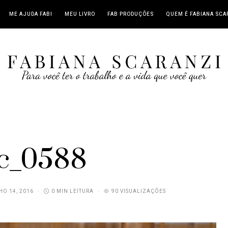
ME AJUDA FABI
MEU LIVRO
FAB PRODUÇÕES
QUEM É FABIANA SCA
c_0588
O 14, 2016
0 MIN LEITURA
90 VISUALIZAÇÕES