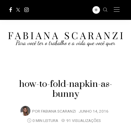
how-to-fold-napkin-as-
bunny
POR
FABIANA SCARANZI
JUNHO 14, 2016
0 MIN LEITURA
91 VISUALIZAÇÕES